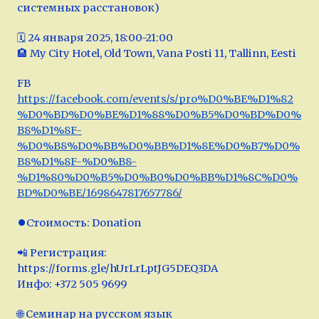
системных расстановок)
🗓 24 января 2025, 18:00-21:00
🏨 My City Hotel, Old Town, Vana Posti 11, Tallinn, Eesti
FB
https://facebook.com/events/s/pro%D0%BE%D1%82
%D0%BD%D0%BE%D1%88%D0%B5%D0%BD%D0%
B8%D1%8F-
%D0%B8%D0%BB%D0%BB%D1%8E%D0%B7%D0%
B8%D1%8F-%D0%B8-
%D1%80%D0%B5%D0%B0%D0%BB%D1%8C%D0%
BD%D0%BE/1698647817657786/
⏺Стоимость: Donation
📲 Регистрация:
https://forms.gle/hUrLrLptJG5DEQ3DA
Инфо: +372 505 9699
🌐 Семинар на русском язык