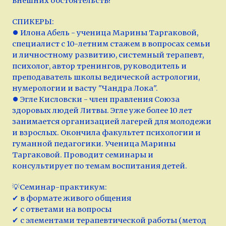
внешних обстоятельств!
СПИКЕРЫ:
⏺ Илона Абель - ученица Марины Таргаковой,
специалист с 10-летним стажем в вопросах семьи
и личностному развитию, системный терапевт,
психолог, автор тренингов, руководитель и
преподаватель школы ведической астрологии,
нумерологии и васту "Чандра Лока".
⏺ Эгле Кисловски - член правления Союза
здоровых людей Литвы. Эгле уже более 10 лет
занимается организацией лагерей для молодежи
и взрослых. Окончила факультет психологии и
гуманной педагогики. Ученица Марины
Таргаковой. Проводит семинары и
консультирует по темам воспитания детей.
💡Семинар-практикум:
✔ в формате живого общения
✔ с ответами на вопросы
✔ с элементами терапевтической работы (метод