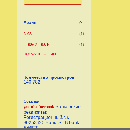
Архив
2026
1
05/03 - 05/10
1
2025
ПОКАЗАТЬ БОЛЬШЕ
3
06/22 - 06/29
2
01/12 - 01/19
1
Количество просмотров
140,782
2024
1
05/26 - 06/02
1
Ссылки
youtube
facebook
Банковские
2020
1
реквизиты:
Регистрационный.Nr.
02/23 - 03/01
1
80253620 Банк: SЕВ bank
SWIFT: