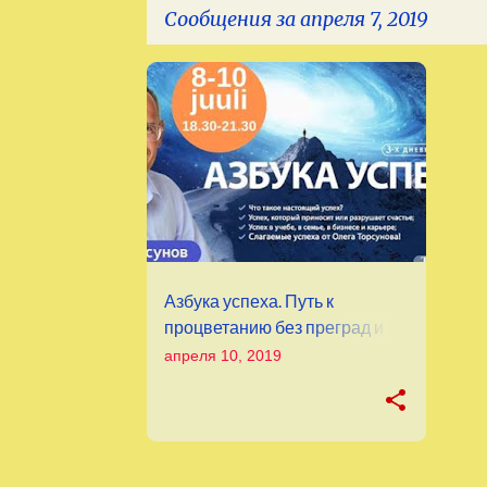
Сообщения за апреля 7, 2019
С
о
о
б
щ
е
н
Азбука успеха. Путь к
и
процветанию без преград и
я
сомнений
апреля 10, 2019