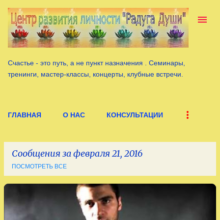
К основному контенту
Счастье - это путь, а не пункт назначения . Семинары,
тренинги, мастер-классы, концерты, клубные встречи.
ГЛАВНАЯ
О НАС
КОНСУЛЬТАЦИИ
Сообщения за февраля 21, 2016
ПОСМОТРЕТЬ ВСЕ
С
о