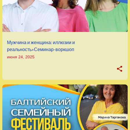
о
б
щ
е
н
Мужчина и женщина: иллюзии и
и
реальность»Семинар-воркшоп
я
июня 24, 2025