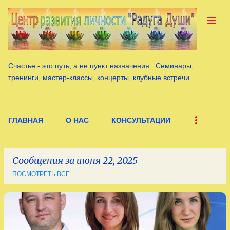
К основному контенту
Счастье - это путь, а не пункт назначения . Семинары,
тренинги, мастер-классы, концерты, клубные встречи.
ГЛАВНАЯ
О НАС
КОНСУЛЬТАЦИИ
Сообщения за июня 22, 2025
ПОСМОТРЕТЬ ВСЕ
С
о